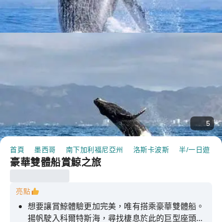
5
首頁
墨西哥
南下加利福尼亞州
洛斯卡波斯
半/一日遊
豪華雙體船賞鯨之旅
亮點
想要讓賞鯨體驗更加完美，唯有搭乘豪華雙體船。
揚帆駛入科爾特斯海，尋找棲息於此的巨型座頭