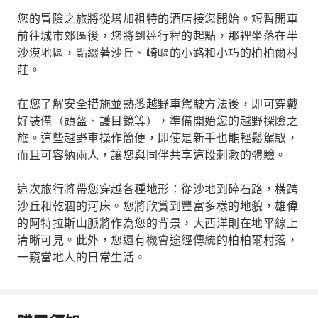
您的冒險之旅將從塔加祖特的酒店接您開始。短暫開車
前往城市郊區後，您將到達行程的起點，那裡坐落在半
沙漠地區，點綴著沙丘、崎嶇的小路和小巧的柏柏爾村
莊。
在您了解安全措施並熟悉越野車駕駛方法後，即可穿戴
好裝備（頭盔、護目鏡等），準備開始您的越野探險之
旅。這些越野車操作簡便，即使是新手也能輕鬆駕馭，
而且可容納兩人，讓您與同伴共享這段刺激的體驗。
這次旅行將帶您穿越各種地形：從沙地到碎石路，橫跨
沙丘和乾涸的河床。您將欣賞到豐富多樣的地貌，雄偉
的阿特拉斯山脈將作為您的背景，大西洋則在地平線上
清晰可見。此外，您還有機會途經傳統的柏柏爾村落，
一窺當地人的日常生活。