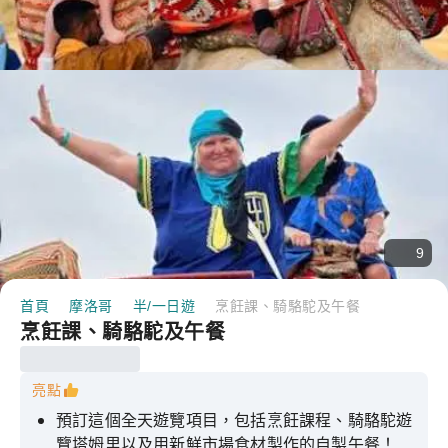
9
首頁
摩洛哥
半/一日遊
烹飪課、騎駱駝及午餐
烹飪課、騎駱駝及午餐
亮點
預訂這個全天遊覽項目，包括烹飪課程、騎駱駝遊
覽塔姆里以及用新鮮市場食材製作的自製午餐！