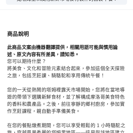
商品說明
此商品文案由機器翻譯提供，相關用語可能與慣用論
述、原文內容有所差異，請知悉。
您可以期待什麼？
將美食、文化和冒險元素結合起來，參加這個全天探險
之旅，包括烹飪課、騎駱駝和享用傳統午餐！
您的一天從熱鬧的塔姆裡露天市場開始，您將在當地導
遊的帶領下選購新鮮食材，並了解構成摩洛哥美食特色
的香料和農產品。之後，前往寧靜的鄉村廚房，參加實
作烹飪課程，親自動手準備美食。
在您的餐點燉煮期間，您可以享受輕鬆的 1 小時駱駝之
旅，穿越風景秀麗的塔姆里地區——這是與該地區建立