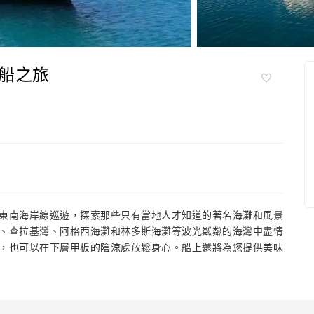
船之旅
東南海岸線巡遊，探索那些只有當地人才知道的著名海灘和風景
、查拉基灣、阿格西海灘和林多斯海灘等波光粼粼的海灣中盡情
，也可以在下層甲板的陰涼處放鬆身心。船上還將為您提供美味