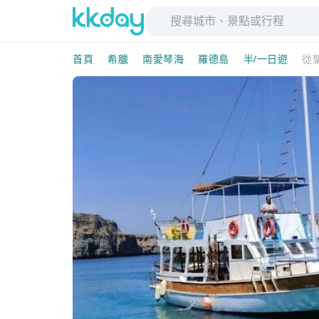
首頁
希臘
南愛琴海
羅德島
半/一日遊
從