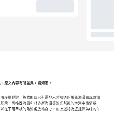
述、原文內容有所差異，請知悉。
南海岸線巡遊，探索那些只有當地人才知道的著名海灘和風景如
拉基灣、阿格西海灘和林多斯海灘等波光粼粼的海灣中盡情暢
可以在下層甲板的陰涼處放鬆身心。船上還將為您提供美味的午