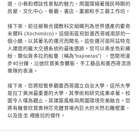
道、小巷和標誌性景點的魅力，周圍環繞著殖民時期的
房屋、文化中心、餐廳、書店、畫廊和手工藝工作坊。
接下來，前往被聯合國教科文組織列為世界遺產的霍奇
米爾科 (Xochimilco)。這個街區宛如墨西哥城南部的一
個小鎮，以其著名的運河而聞名，這些運河是阿茲特克
人建造的龐大交通系統的最後遺跡。您可以乘坐色彩繽
紛、類似貢多拉的船隻（稱為“trajineras”），悠閒地漫
步40分鐘，沿途欣賞美食攤販、手工藝品和墨西哥流浪
樂隊的表演。
接下來，您將短暫參觀墨西哥國立自治大學，這所大學
是拉丁美洲最重要的大學，其學術和研究成果卓著。校
園令人嘆為觀止，其建築風格與周圍環境完美融合。您
將有機會欣賞奧林匹克體育場內巨大的天然石雕壁畫，
以及迭戈·裡維拉的傑作。