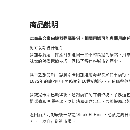
商品說明
此商品文案由機器翻譯提供，相關用語可能與慣用論
您可以期待什麼？
參加導覽遊，探索阿加迪爾一些不容錯過的景點。搭
試你的討價還價技巧，同時了解這座城市的歷史。
城市之旅開始，您將沿著阿加迪爾海灘長廊開車前行
1572年的薩阿迪王朝時期的16世紀城堡，可俯瞰整
參觀完卡斯巴城堡後，您將前往阿甘油作坊，了解這
從採摘和晾曬堅果，到烘烤和研磨果仁，最終提取出
返回酒店前的最後一站是“Souk El Hed”，也
間，可以自行逛逛市場。