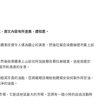
述、原文內容有所差異，請知悉。
乘纜車欣賞令人嘆為觀止的美景，然後在蘇克埃爾赫德市集上試
，然後搭乘纜車上山前往阿加迪爾烏費拉赫城堡。這座始建於
個城市和漁港的全景。
種極其珍貴的油脂。您將親眼目睹柏柏爾婦女如何製作阿甘油，
純淨的油脂。
就是周日市場，它是該地區最大的市場。您將有一個小時的自由活動時