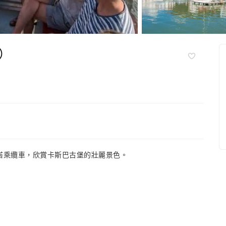
）
搭乘纜車，欣賞卡斯巴古堡的壯麗景色。