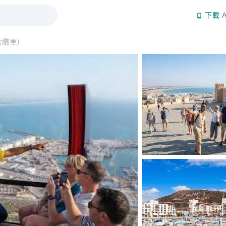
下載 A
含纜車）