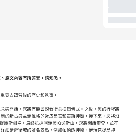
述、原文內容有所差異，請知悉。
最重要古蹟背後的歷史和軼事。
紀念碑開始，您將有機會觀看衛兵換崗儀式。之後，您的行程將
美麗的新古典主義風格的紮皮翁宮和宙斯神廟。接下來，您將沿
阿提庫斯劇場，最終抵達阿瑞奧帕戈斯山。您將開始攀登，並在
您詳細講解衛城的著名景點，例如帕德嫩神殿、伊瑞克提翁神