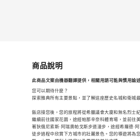
商品說明
此商品文案由機器翻譯提供，相關用語可能與慣用論
您可以期待什麼？
探索雅典所有主要景點，並了解這座歷史名城和衛城
飯店接您後，您的旅程將從希臘議會大廈和無名烈士
繼續前往國家花園，途經帕那辛奈科體育場，並前往
著狄俄尼索斯·阿瑞奧帕戈斯步道漫步，途經希羅德·
徒步過程中欣賞下方城市的壯麗景色。您的導遊將為