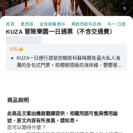
8
首頁
墨西哥
金塔納羅奧州
弗朗西斯科烏梅
半/一日遊
KUZA 冒險樂園一日通票（不含交通費）
亮點
KUZA一日通行證是您暢遊科蘇梅爾島最大私人海
灘的全包式門票。棕櫚樹環繞的海岸線、鬱鬱蔥蔥
的島嶼植被和活力四射的氛圍，讓您盡情享受現場
音樂、文化表演和各種海灘活動。您可以盡情享用
自助餐的無限量美食、熱帶甜點和開放式酒吧的雞
尾酒。無論您是打沙灘排球、觀賞表演或享受日光
商品說明
浴，都能度過充滿島嶼風格的一天。可選附加項目
包括水療護理、VIP升級、雙體船巡遊、導覽遊和
此商品文案由機器翻譯提供，相關用語可能與慣用論
攝影服務。
述、原文內容有所差異，請知悉。
您可以期待什麼？