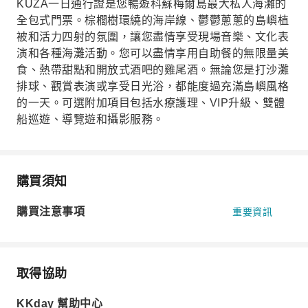
KUZA一日通行證是您暢遊科蘇梅爾島最大私人海灘的
全包式門票。棕櫚樹環繞的海岸線、鬱鬱蔥蔥的島嶼植
被和活力四射的氛圍，讓您盡情享受現場音樂、文化表
演和各種海灘活動。您可以盡情享用自助餐的無限量美
食、熱帶甜點和開放式酒吧的雞尾酒。無論您是打沙灘
排球、觀賞表演或享受日光浴，都能度過充滿島嶼風格
的一天。可選附加項目包括水療護理、VIP升級、雙體
船巡遊、導覽遊和攝影服務。
購買須知
購買注意事項
重要資訊
取得協助
KKday 幫助中心