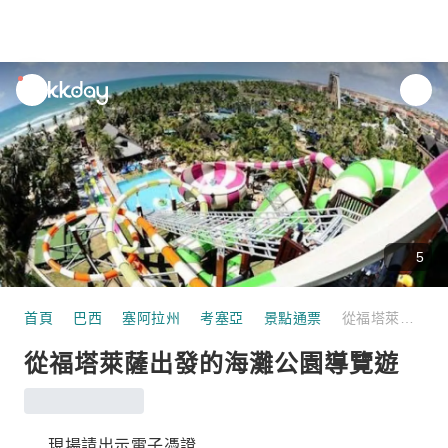
unread
notifications
5
首頁
巴西
塞阿拉州
考塞亞
景點通票
從福塔萊薩出發的海灘公園導覽遊
從福塔萊薩出發的海灘公園導覽遊
現場請出示電子憑證