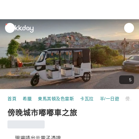
unread
notifications
5
首頁
希臘
東馬其頓及色雷斯
卡瓦拉
半/一日遊
傍晚城市嘟嘟車之旅
傍晚城市嘟嘟車之旅
現場請出示電子憑證