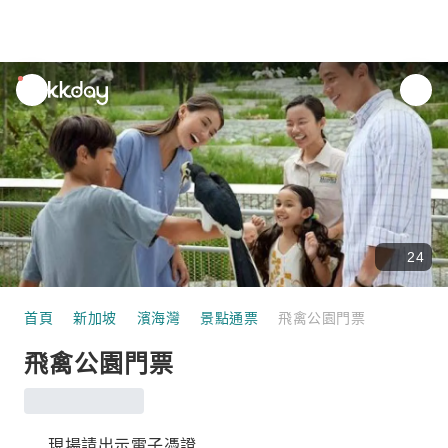
unread
notifications
24
首頁
新加坡
濱海灣
景點通票
飛禽公園門票
飛禽公園門票
現場請出示電子憑證