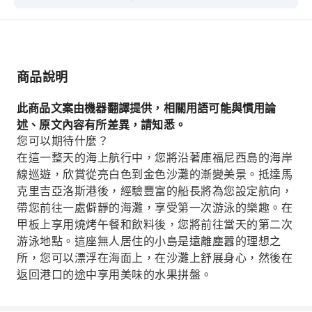
景。抵達馬克里吉亞洛斯港後，經驗豐富的船長將
為您設定航向，帶您前往一處僻靜的海灘，享受第
一次游泳的樂趣。在甲板上享用燒烤午餐和飲料
後，您將前往當天的第二次游泳地點。這座無人居
商品說明
住的小島是遠離塵囂的理想之所，您可以漂浮在海
面上，在沙灘上舒展身心，然後在返回港口的途中
此商品文案由機器翻譯提供，相關用語可能與慣用論
享用美味的水果拼盤。
述、原文內容有所差異，請知悉。
您可以期待什麼？
在這一整天的海上航行中，您將沿著庫福尼西島的海岸
線巡遊，欣賞從亮白色到金色沙灘的漸變美景。抵達馬
克里吉亞洛斯港後，經驗豐富的船長將為您設定航向，
帶您前往一處僻靜的海灘，享受第一次游泳的樂趣。在
甲板上享用燒烤午餐和飲料後，您將前往當天的第二次
游泳地點。這座無人居住的小島是遠離塵囂的理想之
所，您可以漂浮在海面上，在沙灘上舒展身心，然後在
返回港口的途中享用美味的水果拼盤。