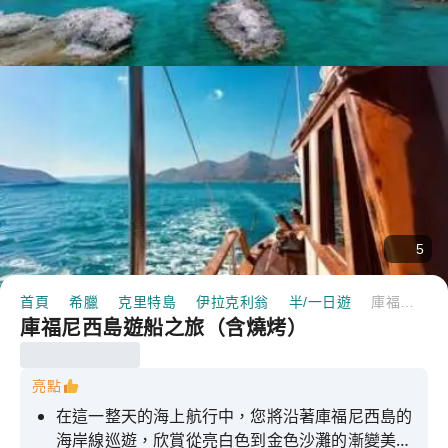
5
首頁
希臘
克里特島
伊拉克利翁
半/一日遊
庫福尼西島遊船之旅（含燒烤）
庫福尼西島遊船之旅（含燒烤）
亮點
在這一整天的海上航行中，您將沿著庫福尼西島的
海岸線巡遊，欣賞從亮白色到金色沙灘的漸變美