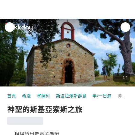
unread
notifications
14
首頁
希臘
塞薩利
斯波拉澤斯群島
半/一日遊
神聖的斯基亞索斯之旅
神聖的斯基亞索斯之旅
現場請出示電子憑證