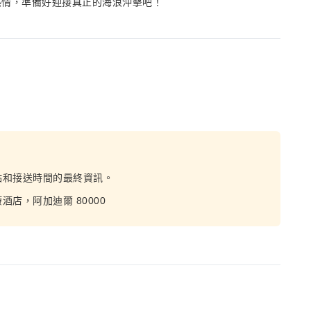
熱情，準備好迎接真正的海浪沖擊吧！
點和接送時間的最終資訊。
店，阿加迪爾 80000