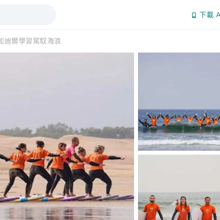
下載 A
加迪爾學習駕馭海浪