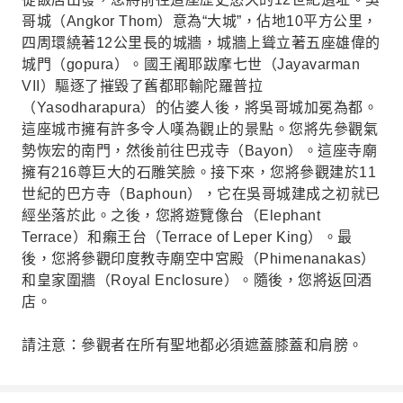
哥城（Angkor Thom）意為“大城”，佔地10平方公里，
四周環繞著12公里長的城牆，城牆上聳立著五座雄偉的
城門（gopura）。國王阇耶跋摩七世（Jayavarman
VII）驅逐了摧毀了舊都耶輸陀羅普拉
（Yasodharapura）的佔婆人後，將吳哥城加冕為都。
這座城市擁有許多令人嘆為觀止的景點。您將先參觀氣
勢恢宏的南門，然後前往巴戎寺（Bayon）。這座寺廟
擁有216尊巨大的石雕笑臉。接下來，您將參觀建於11
世紀的巴方寺（Baphoun），它在吳哥城建成之初就已
經坐落於此。之後，您將遊覽像台（Elephant
Terrace）和癩王台（Terrace of Leper King）。最
後，您將參觀印度教寺廟空中宮殿（Phimenanakas）
和皇家圍牆（Royal Enclosure）。隨後，您將返回酒
店。
請注意：參觀者在所有聖地都必須遮蓋膝蓋和肩膀。