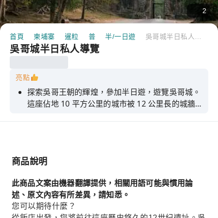
2
首頁
柬埔寨
暹粒
普
半/一日遊
吳哥城半日私人導覽
吳哥城半日私人導覽
亮點
探索吳哥王朝的輝煌，參加半日遊，遊覽吳哥城。
這座佔地 10 平方公里的城市被 12 公里長的城牆
環繞，城牆上聳立著五座雄偉的城門。此外，您還
將參觀建於 11 世紀的巴方寺（Baphoun），它在
吳哥城建成之時就已坐落於此；以及像台和癩王
台。
商品說明
此商品文案由機器翻譯提供，相關用語可能與慣用論
述、原文內容有所差異，請知悉。
您可以期待什麼？
從飯店出發，您將前往這座歷史悠久的12世紀遺址。吳