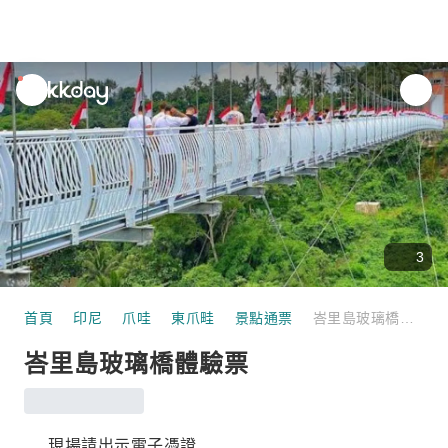
unread
notifications
3
首頁
印尼
爪哇
東爪畦
景點通票
峇里島玻璃橋體驗票
峇里島玻璃橋體驗票
現場請出示電子憑證