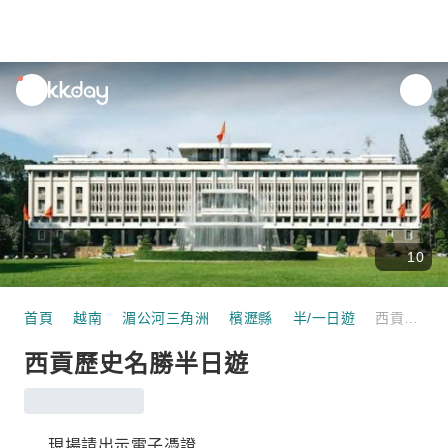
unread
notifications
10
首頁
越南
湄公河三角洲
檳瀝縣
半/一日遊
西貢歷史名勝半日遊
西貢歷史名勝半日遊
現場請出示電子憑證