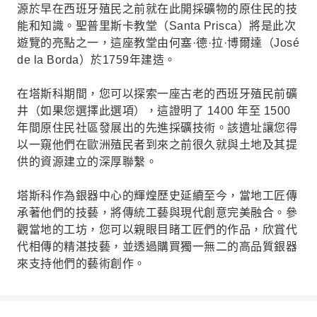
源於早在西班牙殖民之前就在此開採礦物的原住民的技
能和知識。聖普里斯卡教堂（Santa Prisca）將是此次
遊覽的亮點之一，這座教堂由何塞·德·拉·博爾達（José
de la Borda）於1759年建造。
在塔斯科期間，您可以探索一座古老的西班牙殖民前礦
井（如果您選擇此選項），這證明了 1400 年至 1500
年間原住民社區發展出的先進採礦技術。該遺址讓您得
以一窺他們在歐洲殖民者到來之前很久就與土地及其提
供的資源建立的深厚聯繫。
塔斯科作為銀器中心的輝煌歷史延續至今，當地工匠傳
承著他們的技藝，將傳統工藝與現代創意完美融合。參
觀當地的工坊，您可以親眼目睹工匠們的作品，欣賞代
代相傳的精湛技藝，並透過購買獨一無二的高品質銀器
來支持他們的藝術創作。