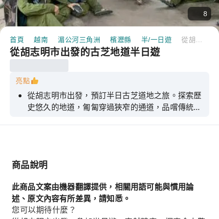
8
首頁
越南
湄公河三角洲
檳瀝縣
半/一日遊
從胡志明市出發的古芝地道半日遊
從胡志明市出發的古芝地道半日遊
亮點
從胡志明市出發，預訂半日古芝道地之旅。探索歷
史悠久的地道，匍匐穿過狹窄的通道，品嚐傳統小
吃，並體驗射擊步槍。
商品說明
此商品文案由機器翻譯提供，相關用語可能與慣用論
述、原文內容有所差異，請知悉。
您可以期待什麼？