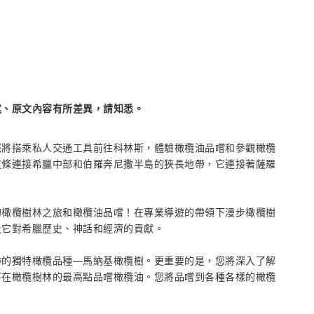
述、原文內容有所差異，請知悉。
您將搭乘私人交通工具前往科林斯，體驗橄欖油品嚐和參觀橄欖
這條連接希臘中部和伯羅奔尼撒半島的狹長地帶，它連接著薩羅
的橄欖樹林之旅和橄欖油品嚐！在專業導遊的帶領下漫步橄欖樹
及它對希臘歷史、神話和經濟的貢獻。
跡的獨特橄欖品種—馬納基橄欖樹。更重要的是，您將深入了解
將在橄欖樹林的最高點品嚐橄欖油。您將品嚐到各種各樣的橄欖