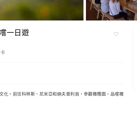
嚐一日遊
拉卡
文化。前往科林斯、尼米亞和納夫普利翁，參觀橄欖園，品嚐橄