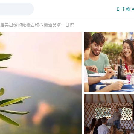
下載 A
從雅典出發的橄欖園和橄欖油品嚐一日遊