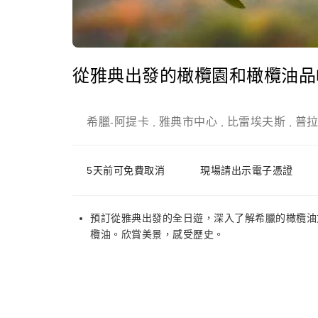
從雅典出發的橄欖園和橄欖油品
希臘
阿提卡
雅典市中心
比雷埃夫斯
普
-
,
,
,
5天前可免費取消
現場請出示電子憑證
預訂從雅典出發的全日遊，深入了解希臘的橄欖油
欖油。欣賞美景，感受歷史。