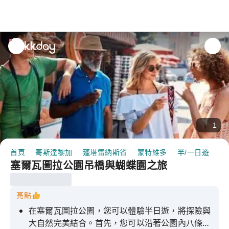
unread
notifications
1
首頁
哥斯達黎加
蓬塔雷納斯省
蒙特維多
半/一日遊
塞
塞爾瓦圖拉公園吊橋與蝴蝶園之旅
亮點
在塞爾瓦圖拉公園，您可以體驗半日遊，將探險與
大自然完美結合。首先，您可以沿著公園內八條高