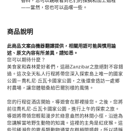
香料，您可以親眼看到它們的採摘和加工過程
——當然，您也可以品嚐一些。
商品說明
此商品文案由機器翻譯提供，相關用語可能與慣用論
述、原文內容有所差異，請知悉。
您可以期待什麼？
美食家和森林愛好者們，這趟Zanzibar之旅絕對不容錯
過。這次全天私人行程將帶您深入探索島上唯一的國家
公園－喬札尼·丘瓦卡國家公園，之後還會造訪一處鄉
村農場，讓您體驗桑給巴爾別樣的風情。
您的行程從酒店開始，導遊會在那裡接您。之後，您將
前往喬札尼-丘瓦卡國家公園，進行上午的探索之旅。
導遊將帶領您輕鬆漫步於綠意盎然的林間小徑，沿途為
您講解當地野生動物的知識。這裡的主角是紅疣猴。這
些珍稀瀕危的靈長類動物通常在樹梢間嬉戲，所以請睜