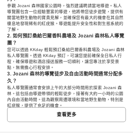
參觀 Jozani 森林國家公園時，強烈建議聘請當地導遊。私人
導覽團包含一位經驗豐富的導遊，他將帶您徒步遊覽，提供有
關當地野生動物的寶貴見解，並確保您有最大的機會在其自然
棲息地發現稀有的紅疣猴。導遊能提升安全性和對生態系統的
了解。
2. 如何預訂桑給巴爾香料農場及 Jozani 森林私人導覽
團？
您可以透過 KKday 輕鬆預訂桑給巴爾香料農場及 Jozani 森林
私人導覽團。透過 KKday 預訂，可讓您提前確保全日私人行
程，確保導遊和酒店接送服務一切順利，讓您專注於享受景
點，無需擔心行程安排。
3. Jozani 森林的導覽徒步及自由活動時間通常分配多
久？
私人導覽團通常會安排上午的大部分時間用於探索 Jozani 森
林。這包括由導遊帶領的輕鬆徒步，接著有大約一小時的公園
內自由活動時間。這為觀察周遭環境和當地野生動物，特別是
紅疣猴，提供了充足的機會。
4. 參觀 Jozani 森林國家公園時可以看到哪些獨特的野
查看更多
生動物？
Jozani 森林國家公園最著名的是棲息著稀有且瀕臨滅絕的紅疣
猴。這些獨特的靈長類動物是主要的亮點，遊客通常可以看到