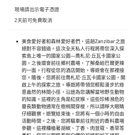
現場請出示電子憑證
2天前可免費取消
美食愛好者和森林愛好者們，這趟Zanzibar之旅
絕對不容錯過。這次全天私人行程將帶您深入探
索島上唯一的國家公園—喬札尼·丘瓦卡國家公
園，之後還會前往鄉村農場，了解桑給巴爾更辣
的一面。行程從您的酒店開始，導遊會在那裡接
您。隨後，您將前往喬札尼·丘瓦卡國家公園，開
啟上午的探索之旅。導遊將帶領您輕鬆漫步於綠
意盎然的林間小徑，沿途為您講解當地野生動物
的知識。這裡的主角是紅疣猴。這些珍稀瀕危的
靈長類動物通常在樹梢間穿梭，所以請睜大眼睛
仔細觀察。遊覽結束後，您將有一個小時的自由
活動時間。之後，您將驅車前往附近的香料農場
參觀。這裡種植著胡椒、丁香、肉荳蔻、香草等