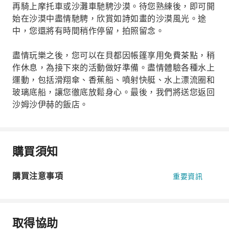
再騎上摩托車或沙灘車馳騁沙漠。待您熟練後，即可開
始在沙漠中盡情馳騁，欣賞如詩如畫的沙漠風光。途
中，您還將有時間稍作停留，拍照留念。
盡情玩樂之後，您可以在貝都因帳篷享用免費茶點，稍
作休息，為接下來的活動做好準備。盡情體驗各種水上
運動，包括滑翔傘、香蕉船、噴射快艇、水上漂流圈和
玻璃底船，讓您徹底放鬆身心。最後，我們將送您返回
沙姆沙伊赫的飯店。
購買須知
購買注意事項
重要資訊
取得協助