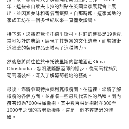
年，這些來自萊夫卡拉的甜點在英國皇家展覽會上展
出，並因其美味和香氣而獲獎。自那時起，這家當地的
家族工坊在一個多世紀以來一直備受讚譽。
接下來，您將遊覽卡托德里斯村。村莊的建築是19世紀
當地設計的典範，展現了其豐富的文化遺產，而裝飾街
道牆壁的藝術作品更增添了這種魅力。
然後您將前往位於卡托德里斯的當地酒莊Ktima
Christoudia。您將跟隨釀酒師的腳步，從葡萄採摘到
葡萄酒裝杯，深入了解葡萄栽培的藝術。
最後，您將參觀特拉奧利瓦橄欖園。在這裡，您將了解
橄欖的各個方面，並品嚐一些最具代表性的品種。園內
擁有超過7000棵橄欖樹，其中數百棵是樹齡在300至
1000年之間的古老橄欖樹，這是一個不容錯過的體
驗。