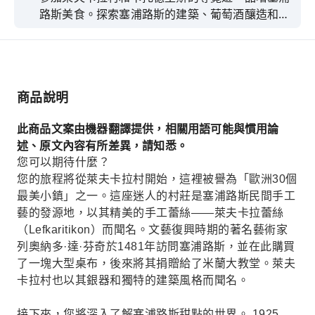
路斯美食。探索塞浦路斯的建築、葡萄酒釀造和橄
欖種植。
商品說明
此商品文案由機器翻譯提供，相關用語可能與慣用論
述、原文內容有所差異，請知悉。
您可以期待什麼？
您的旅程將從萊夫卡拉村開始，這裡被譽為「歐洲30個
最美小鎮」之一。這座迷人的村莊是塞浦路斯民間手工
藝的發源地，以其精美的手工蕾絲——萊夫卡拉蕾絲
（Lefkaritikon）而聞名。文藝復興時期的著名藝術家
列奧納多·達·芬奇於1481年訪問塞浦路斯，並在此購買
了一塊大型桌布，後來將其捐贈給了米蘭大教堂。萊夫
卡拉村也以其銀器和獨特的建築風格而聞名。
接下來，您將深入了解塞浦路斯甜點的世界。 1925