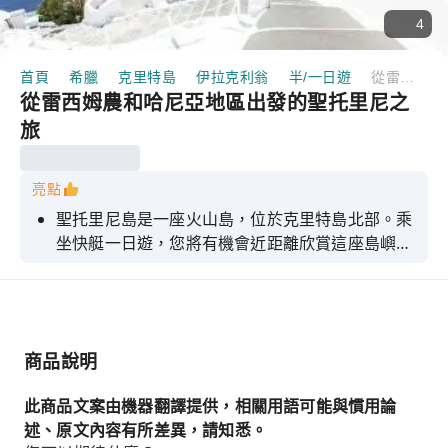
4
首頁
希臘
克里特島
伊拉克利翁
半/一日遊
從雷西姆農和哈尼亞地區出發的聖托里尼之旅
從雷西姆農和哈尼亞地區出發的聖托里尼之
旅
亮點
聖托里尼島是一座火山島，位於克里特島北部。乘
坐快艇一日遊，您將有機會近距離欣賞這座島嶼的
壯麗景色。聖托里尼島環繞著一個巨大的、被海水
淹沒的火山口，這個火山口是由3500年前一次大
規模的火山爆發形成的。島上遍佈黑色的懸崖、粉
刷成白色的村莊和藍色圓頂的教堂，宛如一幅明信
商品說明
片上的希臘美景。上岸後，您將開啟一段風景優美
的旅程，探索島上的許多景點，並了解它的歷史。
此商品文案由機器翻譯提供，相關用語可能與慣用論
您將參觀一座小鎮，那裡粉刷成白色的房屋、鵝卵
述、原文內容有所差異，請知悉。
石街道和酒館沿著陡峭的懸崖層層疊疊地分佈。您