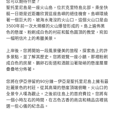
您可以期待什麼？
將在伊亞停留約90分鐘－伊亞是聖托里尼島上擁有
聖托里尼島是一座火山島，位於克里特島北部。乘坐快
最壯麗景色的村莊。從高聳的懸崖頂上俯瞰火山
艇一日遊是近距離欣賞這座島嶼的絕佳機會。島嶼環繞
口，景色令人嘆為觀止。之後，您將前往島上的首
著一個巨大的、被海水淹沒的火山口，這個火山口是由
都費拉。您將有一個小時左右的時間在古色古香的
3500年前一次大規模的火山爆發形成的。島上遍佈黑
小店和精品店裡挑選心儀的商品。
色的懸崖、粉刷成白色的村莊和藍色圓頂的教堂，宛如
一幅明信片上的希臘美景。
上岸後，您將開始一段風景優美的旅程，探索島上的許
多景點，並了解其歷史。您將遊覽一座小鎮，那裡粉刷
成白色的房屋、鵝卵石街道和酒館沿著陡峭的懸崖層層
疊疊地分佈著。
您將在伊亞停留約90分鐘－伊亞是聖托里尼島上擁有最
壯麗景色的村莊。從其高聳的懸崖頂端俯瞰，火山口的
全景令人嘆為觀止。之後前往島上的首府費拉。您將有
一個小時左右的時間，在古色古香的商店和精品店裡挑
選一些心儀的紀念品。