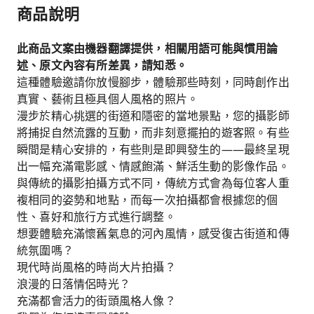
商品說明
此商品文案由機器翻譯提供，相關用語可能與慣用論
述、原文內容有所差異，請知悉。
這種體驗邀請你放慢腳步，體驗那些時刻，同時創作出
真實、藝術且極具個人風格的照片。
漫步於精心挑選的街道和隱密的當地景點，您的攝影師
將捕捉自然流露的互動，而非刻意擺拍的遊客照。有些
瞬間是精心安排的，有些則是即興發生的——最終呈現
出一幅充滿電影感、情感飽滿、鮮活生動的影像作品。
與傳統的攝影拍攝方式不同，傳統方式會為每位客人重
複相同的姿勢和地點，而每一次拍攝都會根據您的個
性、喜好和旅行方式進行調整。
想要體驗充滿懷舊氣息的河內風情，感受復古街道和傳
統氛圍嗎？
現代時尚風格的時尚大片拍攝？
浪漫的日落情侶時光？
充滿都會活力的街頭風格人像？