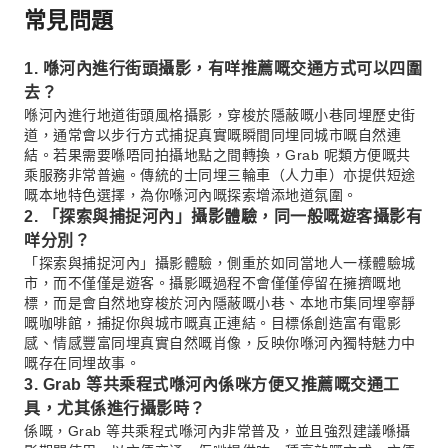
常見問題
1. 喺河內進行街頭攝影，有咩推薦嘅交通方式可以四圍
去？
喺河內進行地道街頭風格攝影，穿梭於隱蔽嘅小巷同埋歷史街
道，通常會以步行方式捕捉真實嘅瞬間同埋同城市嘅自然連
結。若果需要喺唔同拍攝地點之間轉換，Grab 呢類方便嘅共
乘服務非常普遍。傳統的士同埋三輪車（人力車）亦提供短途
嘅本地特色選擇，為你喺河內嘅探索增添地道氛圍。
2. 「探索與捕捉河內」攝影體驗，同一般嘅遊客攝影有
咩分別？
「探索與捕捉河內」攝影體驗，側重於如同當地人一樣體驗城
市，而不僅僅是遊客。攝影嘅過程不會僅僅停留在擁擠嘅地
標，而是會自然地穿梭於河內隱蔽嘅小巷、本地市集同埋寧靜
嘅咖啡館，捕捉你與城市嘅真正連結。目標係創造富有電影
感、情感豐富同埋真實自然嘅肖像，反映你喺河內獨特魅力中
嘅存在同埋故事。
3. Grab 等共乘程式喺河內係咪方便又推薦嘅交通工
具，尤其係進行攝影時？
係嘅，Grab 等共乘程式喺河內非常普及，並且強烈建議喺攝