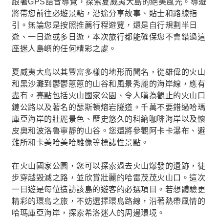
跟著GPS語音導覽，探索夏威夷大島的絕美風光。導遊
將帶您前往必遊景點，沿途分享故事、貼士和路線指
引。無論您是按照推薦行程遊覽，還是自行規劃半日
遊、一日遊或多日遊，本次旅行都能確保您不會錯過這
座迷人島嶼的任何精彩之處。
夏威夷大島以其豐富多樣的地形而聞名，從雄偉的火山
和黑沙灘到鬱鬱蔥蔥的山谷和風景秀麗的海岸線，應有
盡有。亮點包括火山國家公園、令人嘆為觀止的火山口
鏈公路以及著名的瑟斯頓熔岩隧道。千萬不要錯過哈瑪
庫亞海岸的壯麗景色、歷史悠久的科納咖啡海岸以及懷
皮奧和波洛魯寧靜的山谷。您還將參觀阿卡卡瀑布、避
難所和卡美哈美哈雕像等標誌性景點。
在火山國家公園，您可以探索過去火山爆發的遺跡，徒
步穿越毀滅之路，並欣賞壯麗的哈雷茂茂火山口。這次
一日遊是每位造訪該島的遊客的必選項目。若想體驗更
精彩的環島之旅，不妨選擇環島路線，沿著熱帶風情的
哈瑪庫亞海岸，探索希洛迷人的周邊環境。