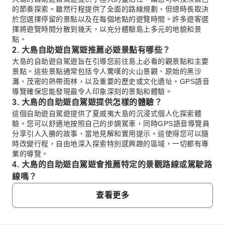
的節奏探索。雖然行程提供了全面的路線規劃，但總時長取決
於您選擇停留的景點以及在每個地點的遊覽時間。許多遊客選
擇將遊覽時間分散到幾天，以充分體驗島上多元的地貌和景
點。
2. 大島自助遊自駕遊推薦必遊景點有哪些？
大島的自助遊自駕遊旨在引導您前往島上必看的觀景點和主要
景點。這些景點通常包括令人驚嘆的火山景觀、原始的黑沙
灘、茂密的熱帶雨林，以及重要的歷史或文化遺址。GPS語音
導覽確保您能發現最令人印象深刻的景點和體驗。
3. 大島的自助遊自駕遊提供怎樣的體驗？
這個自助遊自駕遊提供了夏威夷大島的沉浸式個人化探索體
驗。您可以舒適地按照自己的步調駕車，同時GPS語音導覽員
分享引人入勝的故事、當地見解和實用提示。這使得您可以隨
時改變行程，自由地深入探索特別感興趣的區域，一切都有專
業的導覽。
4. 大島的自助遊自駕遊會推薦特定的景觀路線或駕駛路
線嗎？
是的，大島的自助遊自駕遊特別精心策劃，將引導您沿著島上
查看更多
最美的路線和風景優美的駕駛路徑前行。GPS語音導覽在您穿
越不同地形時，會主動指出這些令人驚嘆的路段和最佳觀景
點，確保您體驗到夏威夷景觀的壯麗美景。