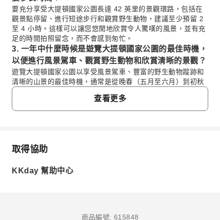
要充分享受大提頓國家公園長達 42 英里的景觀環路，包括在
觀景點停留、進行短途步行和觀賞野生動物，建議至少預留 2
至 4 小時。這樣可以讓您悠閒地欣賞令人驚嘆的風景，並有充
足的時間拍照留念，而不會感到匆忙。
3. 一年中什麼時候是遊覽大提頓國家公園的最佳時機，
以便進行風景駕車、觀賞野生動物和欣賞清晰的景觀？
遊覽大提頓國家公園以享受風景駕車、豐富的野生動物蹤跡和
清晰的山景的最佳時機，通常是從晚春（五月至六月）到初秋
（九月至十月）。春天有野花盛開和活躍的野生動物，而秋天
查看更多
則有鮮豔的樹葉和較少的人潮。夏季很受歡迎，但可能會比較
擁擠，冬季則經常有道路關閉。
4. 值得駕車行駛佔地廣闊的馬鹿威爾遜公路 (Moose
Wilson Road) 以尋求獨特的野生動物觀賞體驗和不同
的風景視角嗎？
取得協助
常見問題
是的，馬鹿威爾遜公路提供在大提頓國家公園內一次獨特且強
烈推薦的駕車體驗。這條部分未鋪設的道路以其較慢的速度而
KKday 幫助中心
聞名，並且有較高的機率在牠們的自然棲息地中發現駝鹿、熊
1. 大提頓國家公園內有哪些必遊景點和著名觀景
和其他野生動物，從而提供比主要公路更親密的與公園荒野接
點？
觸的機會。
大提頓國家公園擁有幾個標誌性的景點，非常適合自駕
5. 珍妮湖周邊有哪些活動可供選擇？遊客在該區域應注
遊。主要亮點包括：背景是提頓山脈的歷史悠久的摩門教
商品編號: 615848
意哪些野生動物安全措施？