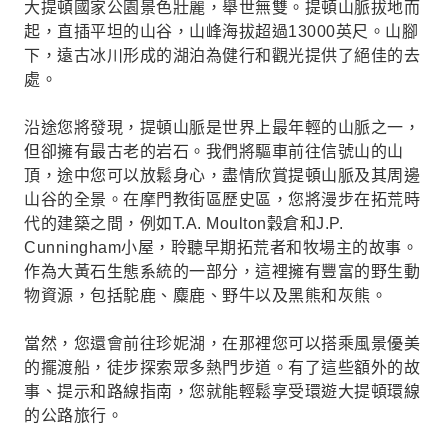
大提頓國家公園景色壯麗，舉世無雙。提頓山脈拔地而
起，直插平坦的山谷，山峰海拔超過13000英尺。山腳
下，遠古冰川形成的湖泊為健行和觀光提供了絕佳的去
處。
沿途您將發現，提頓山脈是世界上最年輕的山脈之一，
但卻擁有最古老的岩石。我們將驅車前往信號山的山
頂，途中您可以放鬆身心，盡情欣賞提頓山脈及其周邊
山谷的全景。在摩門教街區歷史區，您將漫步在拓荒時
代的建築之間，例如T.A. Moulton穀倉和J.P.
Cunningham小屋，聆聽早期拓荒者和牧場主的故事。
作為大黃石生態系統的一部分，這裡擁有豐富的野生動
物資源，包括駝鹿、麋鹿、野牛以及黑熊和灰熊。
當然，您還會前往珍妮湖，在那裡您可以搭乘風景優美
的擺渡船，徒步探索眾多熱門步道。有了這些額外的故
事、提示和路線指南，您就能輕鬆享受環遊大提頓環線
的公路旅行。