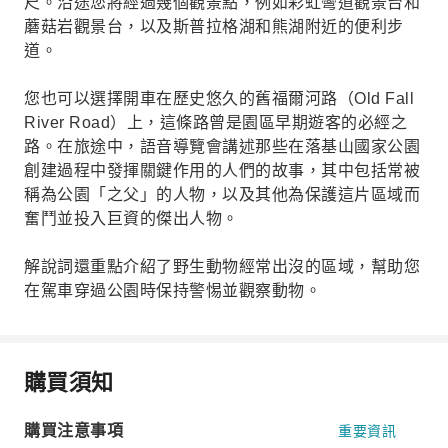
尺。沿途您將經過幾個觀景點，例如彩虹彎道觀景台和
蘑菇岩觀景台，以及斯普拉格湖和熊湖附近的便利步
道。
您也可以選擇開車在歷史悠久的舊福爾河路（Old Fall
River Road）上，這條路曾是園區早期遊客的必經之
路。在旅途中，語音導覽會講述那些在落基山國家公園
創建過程中發揮關鍵作用的人們的故事，其中包括常被
稱為公園「之父」的人物，以及其他為保護這片區域而
奮鬥並投入巨資的傑出人物。
解說詞還重點介紹了野生動物經常出沒的區域，幫助您
在駕車穿過公園時保持警惕並觀察動物。
購買須知
購買注意事項
重要資訊