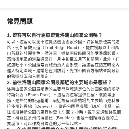
常見問題
1. 遊客可以自行駕車遊覽洛磯山國家公園嗎？
可以，遊客可以駕車遊覽洛磯山國家公園。許多風景優美的道
路，例如景觀大道（Trail Ridge Road），提供樹線以上和高
山苔原的壯麗景色。請注意，道路開放時間可能受季節影響，
高海拔地區的道路通常在十月中旬至五月下旬關閉。此外，在
旅遊旺季，公園經常實施預約入園系統，讓遊客在指定時間內
進入特定區域。建議您在到訪前，先到公園官方網站查詢最新
的營運狀況和入園規定。
2. 前往洛磯山國家公園最鄰近的主要城市是哪些？
洛磯山國家公園最鄰近的主要門戶城鎮是位於公園東側的埃斯
特斯公園（Estes Park）。這裡為遊客提供住宿、餐飲等服
務，是熱門的旅遊基地。最近設有國際機場的主要城市是科羅
拉多州的丹佛（Denver）。從丹佛國際機場（DIA）出發，前
往埃斯特斯公園的車程約需 1.5 至 2 小時，視乎交通和路況而
定。科羅拉多州的博爾德（Boulder）也是一個距離合適的主
要城市，可以作為自駕遊的另一個起點。