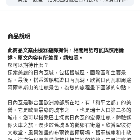
和周邊阿爾卑斯山的壯麗景色，為您的旅程畫下圓
滿的句點。日內瓦是聯合國歐洲總部所在地，有
「和平之都」的美譽。它是歐洲最綠的城市之一，
也是瑞士人口第二多的城市。您可以搭乘巴士探索
商品說明
日內瓦的宏偉與美麗，體驗迷你火車之旅，漫步於
舊城區的鵝卵石街道。欣賞聖彼得大教堂、風景如
此商品文案由機器翻譯提供，相關用語可能與慣用論
畫的布爾德富爾廣場、舊兵工廠和市政廳。這次行
述、原文內容有所差異，請知悉。
程還將帶您前往標誌性的花鐘，它是這座城市鐘錶
您可以期待什麼？
匠和對大自然熱愛的象徵。在經過聯合國大樓所在
探索美麗的日內瓦城，包括舊城區、國際區和主要景
的區域時，您的導遊將為您解釋日內瓦作為外交和
點。最後，搭乘遊船暢遊日內瓦湖，欣賞日內瓦和周邊
金融中心的重要性。城市遊覽結束後，您將乘坐遊
阿爾卑斯山的壯麗景色，為您的旅程畫下圓滿的句點。
船，在導遊的講解下，於1小時的遊船上探索日內
瓦湖的主要景點。
日內瓦是聯合國歐洲總部所在地，有「和平之都」的美
譽。它是歐洲最綠的城市之一，也是瑞士人口第二多的
城市。您可以搭乘巴士探索日內瓦的宏偉壯麗，體驗迷
你火車之旅，漫步於舊城區的鵝卵石街道。欣賞聖彼得
大教堂、風景如畫的布爾德富爾廣場、舊軍械庫和市政