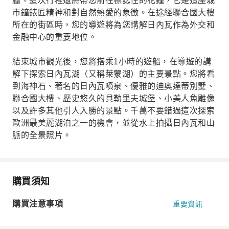
廳。這次行程還將帶您前往標誌性的花鐘，它是這座城
市鐘錶匠精神和對自然熱愛的象徵。在途經聯合國大樓
所在的街區時，您的導遊將為您講解日內瓦作為外交和
金融中心的重要地位。
結束城市觀光後，您將搭乘1小時的遊船，在導遊的講
解下探索日內瓦湖（又稱萊蒙湖）的主要景點。您將看
到海神石、著名的日內瓦噴泉、優雅的迪奧達蒂別墅、
聯合國大樓、歷史悠久的貝勒里夫城堡、小美人魚雕像
以及許多其他引人入勝的景點。千萬不要錯過這次探索
歐洲最美麗湖泊之一的機會，並從水上拍攝日內瓦和山
脈的全景照片。
購買須知
購買注意事項
重要資訊