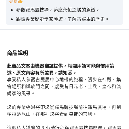
亮點
參觀羅馬競技場，這座永恆之城的象徵。
跟隨專業歷史學家導遊，了解古羅馬的歷史。
探索羅馬廣場，參觀帕拉蒂尼山和皇帝宮殿。
持特快門票，無需排隊等候。
走進拉斐爾為尤利烏斯二世繪製的公寓
商品說明
此商品文案由機器翻譯提供，相關用語可能與慣用論
述、原文內容有所差異，請知悉。
享受私人參觀古羅馬中心地帶的旅程，漫步在神殿、集
會場所和凱旋門之間，感受昔日元老、士兵、皇帝和演
說家的風采。
您的專業導遊將帶您從羅馬競技場前往羅馬廣場，再到
帕拉蒂尼山，在那裡您將看到皇帝的宮殿。
這個私人導覽的 3 小時行程從羅馬競技場開始，羅馬競