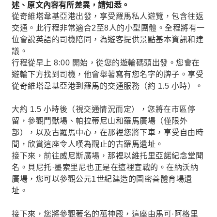
述、原文內容有所差異，請知悉。
從奇維塔韋基亞港出發，享受羅馬私人遊覽，包含往返
交通。此行程非常適合2至8人的小型團體。全程將有一
位會說英語的司機陪同，為遊客提供景點基本資訊和建
議。
行程從早上 8:00 開始，從您的遊輪碼頭出發。您會在
遊輪下方找到司機，他會舉著寫有您名字的牌子。享受
從奇維塔韋基亞港到羅馬的交通服務（約 1.5 小時）。
大約 1.5 小時後（視交通情況而定），您將在市區停
留，參觀鬥獸場、帕拉蒂尼山和羅馬廣場（僅限外
部），以及古羅馬中心，在那裡您將下車，享受自由時
間，欣賞這座令人嘆為觀止的古羅馬遺址。
接下來，前往威尼斯廣場，那裡以維托里亞諾紀念堂聞
名。貝尼托·墨索里尼也正是在這裡宣戰的。在納沃納
廣場，您可以參觀公元1世紀建造的圖密善體育場遺
址。
接下來，您將參觀著名的萬神殿，這座由馬可·阿格里