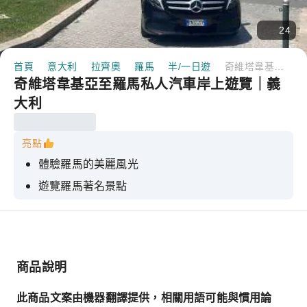
24
首頁
意大利
拉齊奧
羅馬
半/一日遊
奇維塔韋基亞至羅馬私人汽車岸上遊覽｜義大利
奇維塔韋基亞至羅馬私人汽車岸上遊覽｜義
大利
亮點
體驗羅馬的美麗風光
遊覽羅馬著名景點
享受專為 4-8 人設計的私人導覽遊
享受從菲烏米奇諾機場 (FCO) 到您飯店的單程私人
接送服務，盡情享受奢華體驗。
商品說明
此商品文案由機器翻譯提供，相關用語可能與慣用論