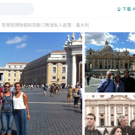
下載 A
：梵蒂岡博物館和西斯汀教堂私人遊覽｜義大利