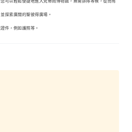
著您可以輕鬆便捷地進入梵蒂岡博物館，無需排隊等候，從而有
，並探索廣闊的聖彼得廣場。
效證件，例如護照等。