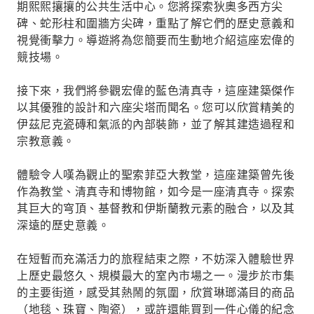
期熙熙攘攘的公共生活中心。您將探索狄奧多西方尖
碑、蛇形柱和圍牆方尖碑，重點了解它們的歷史意義和
視覺衝擊力。導遊將為您簡要而生動地介紹這座宏偉的
競技場。
接下來，我們將參觀宏偉的藍色清真寺，這座建築傑作
以其優雅的設計和六座尖塔而聞名。您可以欣賞精美的
伊茲尼克瓷磚和氣派的內部裝飾，並了解其建造過程和
宗教意義。
體驗令人嘆為觀止的聖索菲亞大教堂，這座建築曾先後
作為教堂、清真寺和博物館，如今是一座清真寺。探索
其巨大的穹頂、基督教和伊斯蘭教元素的融合，以及其
深遠的歷史意義。
在短暫而充滿活力的旅程結束之際，不妨深入體驗世界
上歷史最悠久、規模最大的室內市場之一。漫步於市集
的主要街道，感受其熱鬧的氛圍，欣賞琳瑯滿目的商品
（地毯、珠寶、陶瓷），或許還能買到一件心儀的紀念