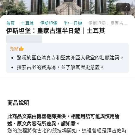
4
首頁
土耳其
伊斯坦堡
半/一日遊
伊斯坦堡：皇家古道半日遊｜土耳其
伊斯坦堡：皇家古道半日遊｜土耳其
亮點
驚嘆於藍色清真寺和聖索菲亞大教堂的壯麗建築。
探索古老的賽馬場，並了解其歷史意義。
漫步於熙熙攘攘的大巴扎，沉浸在其熱鬧的氛圍
中。
探索聖索菲亞大教堂中基督教和伊斯蘭教元素的融
合
商品說明
不妨在大巴扎里快速漫步，欣賞琳瑯滿目的商品。
此商品文案由機器翻譯提供，相關用語可能與慣用論
述、原文內容有所差異，請知悉。
您的旅程將從古老的競技場開始，這裡曾經是拜占庭時