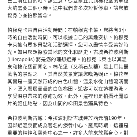
巴士前往目的地。請注意，從塞爾丘克到棉花堡的車程
大約需要三個小時。途中我們會多次短暫停車，讓您放
鬆身心並拍照留念。
帕穆克卡萊自由活動時間：在帕穆克卡萊，您將有3小
時的自由活動時間，可以根據自己的興趣安排。帕穆克
卡萊擁有眾多景點和活動選擇，您可以盡情享受美好時
光。如果您想探索當地的文化和歷史，古城希拉波利斯
(Hierapolis) 將是您的理想選擇。帕穆克卡萊也以其溫
泉和棉花堡而聞名。棉花堡（又稱石灰華）是土耳其最
著名的景點之一，其自然美景定讓您嘆為觀止。棉花堡
其實是一座天然形成的白色山體，溫泉水從山體流淌而
下，匯入層層疊疊的白色梯田。遊客可以在這裡游泳，
享受溫泉帶來的療癒功效。此外，這裡也是拍攝壯麗照
片的絕佳地點，因為山間的梯田景色獨具特色。
希拉波利斯古城：希拉波利斯古城建於西元前190年，
因鄰近溫泉而成為著名的療養中心。羅馬時期，這裡是
重要的精神和藝術中心之一，許多人前來放鬆身心。對