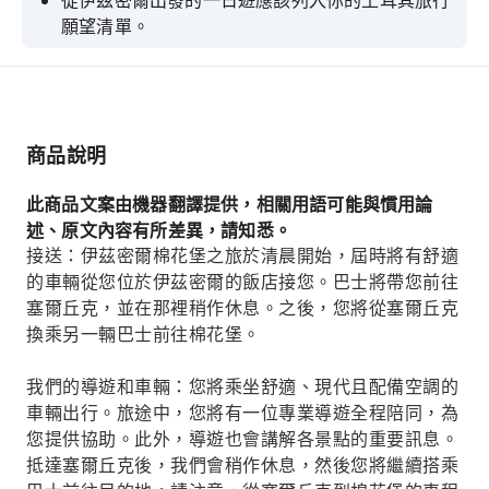
從伊茲密爾出發的一日遊應該列入你的土耳其旅行
願望清單。
探索風景如畫的棉花堡，發現著名的溫泉。
探索土耳其的聯合國教科文組織世界遺產景點
參觀聯合國教科文組織世界遺產希拉波利斯，那裡
商品說明
有古代安納托利亞最大的墓地。
此商品文案由機器翻譯提供，相關用語可能與慣用論
述、原文內容有所差異，請知悉。
接送：伊茲密爾棉花堡之旅於清晨開始，屆時將有舒適
的車輛從您位於伊茲密爾的飯店接您。巴士將帶您前往
塞爾丘克，並在那裡稍作休息。之後，您將從塞爾丘克
換乘另一輛巴士前往棉花堡。
我們的導遊和車輛：您將乘坐舒適、現代且配備空調的
車輛出行。旅途中，您將有一位專業導遊全程陪同，為
您提供協助。此外，導遊也會講解各景點的重要訊息。
抵達塞爾丘克後，我們會稍作休息，然後您將繼續搭乘