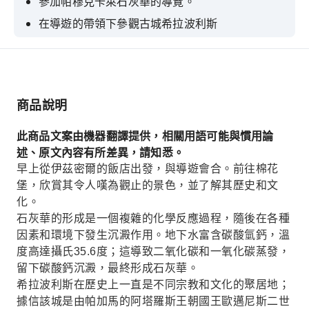
參加帕穆克卡萊石灰華的導覽。
在導遊的帶領下參觀古城希拉波利斯
享用一頓美味的午餐
商品說明
此商品文案由機器翻譯提供，相關用語可能與慣用論
述、原文內容有所差異，請知悉。
早上從伊茲密爾的飯店出發，與導遊會合。前往棉花
堡，欣賞其令人嘆為觀止的景色，並了解其歷史和文
化。
石灰華的形成是一個複雜的化學反應過程，隨後在各種
因素和環境下發生沉澱作用。地下水富含碳酸氫鈣，溫
度高達攝氏35.6度；這導致二氧化碳和一氧化碳蒸發，
留下碳酸鈣沉澱，最終形成石灰華。
希拉波利斯在歷史上一直是不同宗教和文化的聚居地；
據信該城是由帕加馬的阿塔羅斯王朝國王歐邁尼斯二世