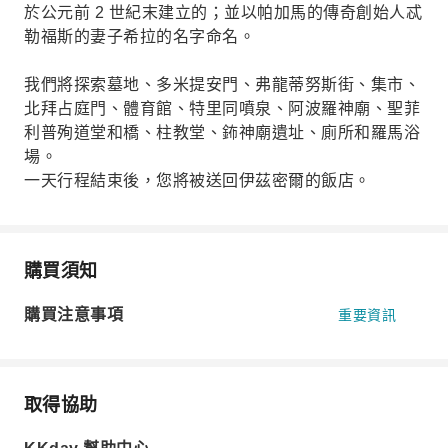
於公元前 2 世紀末建立的；並以帕加馬的傳奇創始人忒
勒福斯的妻子希拉的名字命名。
我們將探索墓地、多米提安門、弗龍蒂努斯街、集市、
北拜占庭門、體育館、特里同噴泉、阿波羅神廟、聖菲
利普殉道堂和橋、柱教堂、鈽神廟遺址、廁所和羅馬浴
場。
一天行程結束後，您將被送回伊茲密爾的飯店。
購買須知
購買注意事項
重要資訊
取得協助