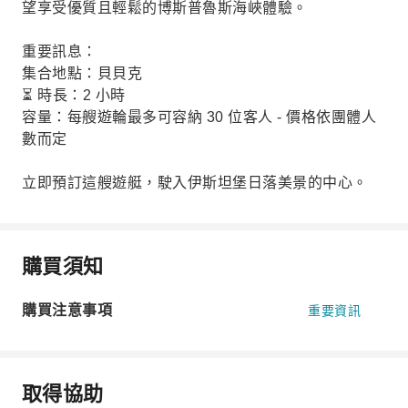
望享受優質且輕鬆的博斯普魯斯海峽體驗。
重要訊息：
集合地點：貝貝克
⏳ 時長：2 小時
容量：每艘遊輪最多可容納 30 位客人 - 價格依團體人
數而定
立即預訂這艘遊艇，駛入伊斯坦堡日落美景的中心。
購買須知
購買注意事項
重要資訊
取得協助