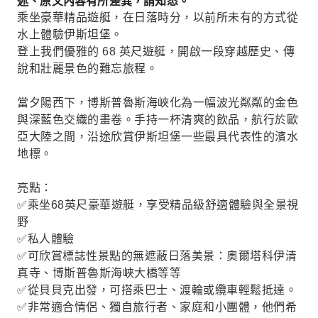
述、原文內容有所差異，請知悉。
乘坐豪華精品遊艇，在日落時分，以前所未有的方式從
水上體驗伊斯坦堡。
登上我們優雅的 68 英尺遊艇，開啟一段穿越歷史、傳
說和壯麗景色的難忘旅程。
當夕陽西下，博斯普魯斯海峽化為一幅波光粼粼的金色
與深藍色交織的畫卷。手持一杯清爽的飲品，航行於歐
亞大陸之間，沿途欣賞伊斯坦堡一些最具代表性的濱水
地標。
亮點：
✅乘坐68英尺豪華遊艇，享受精品級舒適體驗與全景視
野
✅私人體驗
✅可欣賞標誌性景點的無遮蔽日落美景：奧爾塔科伊清
真寺、博斯普魯斯海峽大橋等等
✅從貝貝克出發，可搭乘巴士、渡輪或纜車輕鬆抵達。
✅非常適合情侶、獨自旅行者、家庭和小團體，他們希