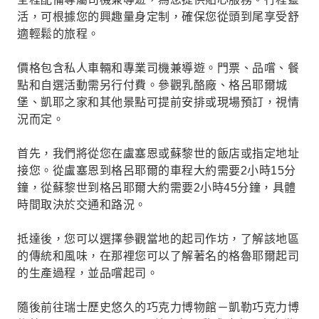
活，可根據您的興趣量身定制，確保您從頭到尾享受舒
適輕鬆的旅程。
價格包含私人車輛和專業司機兼導遊。門票、品嚐、餐
點和自選活動需另行付費。參觀乳酪廠、格呂耶爾城
堡、凱耶之家和其他景點可提前安排或現場預訂，視情
況而定。
首先，我們將從您在盧塞恩或蘇黎世的飯店或指定地址
接您。從盧塞恩到格呂耶爾的車程大約需要2小時15分
鐘，從蘇黎世到格呂耶爾大約需要2小時45分鐘，具體
時間取決於交通和路況。
抵達後，您可以選擇參觀當地的起司作坊，了解該地區
的傳統和風味，在那裡您可以了解著名的格魯耶爾起司
的生產過程，並品嚐起司。
隨後前往瑞士歷史悠久的巧克力博物館－凱勒巧克力博