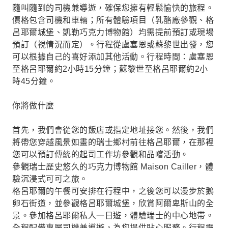
隨叫隨到的司機兼導遊，確保您擁有輕鬆愉快的旅程。
價格包含司機和車輛；所有體驗項目（乳酪廠參觀、格
呂耶爾城堡、凱勒巧克力博物館）均需提前預訂或現場
預訂（視情況而定）。行程從盧塞恩或蘇黎世出發，您
可以根據自己的喜好添加其他活動。行程時間：盧塞恩
至格呂耶爾約2小時15分鐘；蘇黎世至格呂耶爾約2小
時45分鐘。
你將做什麼
首先，我們會從您的飯店或指定地址接您。然後，我們
將帶您穿越風景如畫的瑞士鄉村前往格呂耶爾，在那裡
您可以預訂傳統的起司工作坊參觀和品嚐活動。
參觀瑞士歷史悠久的巧克力博物館 Maison Cailler，體
驗沉浸式可可之旅。
格呂耶爾的午餐可安排在行程中，之後您可以漫步於鵝
卵石街道，並參觀格呂耶爾城堡，欣賞阿爾卑斯山的全
景。參加格呂耶爾私人一日遊，體驗瑞士的中心地帶。
全程配備專屬司機兼導遊，為您提供貼心服務。行程靈