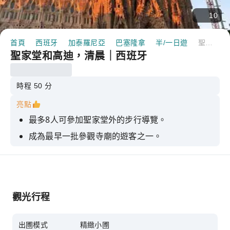
10
首頁
西班牙
加泰羅尼亞
巴塞隆拿
半/一日遊
聖家堂和高迪，清晨｜西班牙
聖家堂和高迪，清晨｜西班牙
時程 50 分
亮點
最多8人可參加聖家堂外的步行導覽。
成為最早一批參觀寺廟的遊客之一。
太陽剛升起的時候拍些漂亮的照片
了解聖家堂、高第以及更多精彩內容
跟隨一位百分百來自巴塞隆納的導遊。
觀光行程
出圑模式
精緻小圑