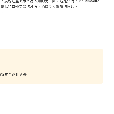
這座城市不為人知的另一面，這是只有 tukitukimadird
觀景點和其他美麗的地方，拍攝令人驚嘆的照片。
暖。
您安排合適的導遊。