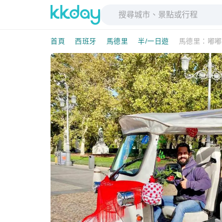
首頁
西班牙
馬德里
半/一日遊
馬德里：嘟嘟