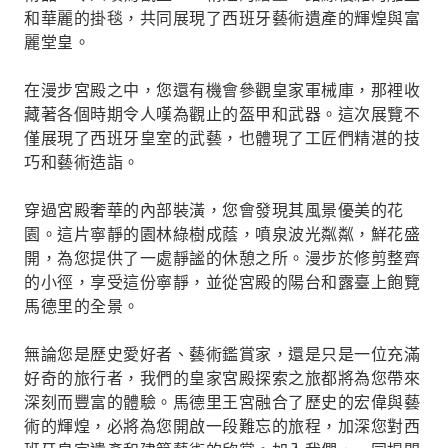
和華麗的掛毯，共同展現了西班牙藝術遺產的輝煌與富
麗堂皇。
在漫步宮殿之中，您還有機會參觀皇家軍械庫，那裡收
藏著各個時期令人嘆為觀止的盔甲和武器。這次展覽不
僅展現了西班牙皇室的武藝，也體現了工匠們精湛的技
巧和藝術造詣。
穿過宮殿奢華的內部裝潢，您會發現其風景優美的花
園。這片寧靜的園林綠樹成蔭，噴泉波光粼粼，鮮花盛
開，為您提供了一處靜謐的休憩之所。漫步於修剪整齊
的小徑，享受這份寧靜，並從宮殿的陽台和露臺上飽覽
馬德里的全景。
無論您是歷史愛好者、藝術鑑賞家，還是只是一位充滿
好奇的旅行者，我們的皇家宮殿探索之旅都將為您帶來
深刻而豐富的體驗。馬德里王宮融合了歷史的宏偉與藝
術的輝煌，必將為您開啟一段難忘的旅程，加深您對西