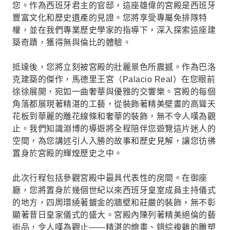
您。作為西班牙君主的官邸，這座雄偉的宮殿是西班牙
豐富文化和歷史遺產的見證。您將享受專屬免排隊特
權，並在我們專業歷史學家的指導下，深入探索這座建
築奇蹟，獲得無與倫比的體驗。
抵達後，您將立刻被宮殿的壯麗景色所震撼。作為巴洛
克建築的傑作，馬德里王宮（Palacio Real）在您眼前
徐徐展開，宛如一曲奢華與優雅的交響樂。宮殿的每個
角落都展現著精湛的工藝，從裝飾著精美壁畫的高聳天
花板到華麗的雕花線條和奢華的裝飾，無不令人嘆為觀
止。我們知識淵博的導遊將全程陪伴您遊覽這片迷人的
空間，為您講述引人入勝的故事和歷史見解，讓您彷彿
置身於宮殿的輝煌歷史之中。
此次行程包括參觀宮殿中最具代表性的房間。在御座
廳，您將置身於幾個世紀以來西班牙皇室成員主持儀式
的地方，四周環繞著鍍金的牆壁和莊嚴的裝飾，無不彰
顯著昔日皇家儀式的盛大。宮殿內陳列著精美絕倫的藝
術品，令人嘆為觀止——精湛的繪畫、錯綜複雜的雕塑