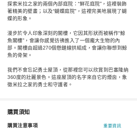
探索米拉之家的兩個內部庭院：“鮮花庭院”，這裡裝飾
著精美的壁畫；以及“蝴蝶庭院”，這裡完美地展現了蝴
蝶的形象。
漫步於令人印象深刻的閣樓，它因其形狀而被稱作“鯨
魚閣樓”，會讓你感覺彷彿進入了一個龐大生物的內
部。閣樓由超過270個懸鏈線拱組成，會讓你聯想到鯨
魚的骨架。
我們不會忘記勇士屋頂，從那裡您可以欣賞到巴塞隆納
360度的壯麗景色。這座屋頂的名字來自它的煙囪，象
徵米拉之家的勇士和守護者。
購買須知
購買注意事項
重要資訊