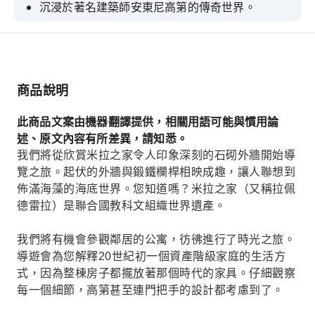
沉浸於著名建築師安東尼高第的傳奇世界。
登上屋頂，近距離欣賞造型奇特的煙囪，飽覽360
度城市美景。
使用免排隊票，節省時間，避免排隊。
商品說明
欣賞令人印象深刻的石砌外牆，它看起來就像佈滿
海藻的海底。
此商品文案由機器翻譯提供，相關用語可能與慣用論
述、原文內容有所差異，請知悉。
我們將從欣賞米拉之家令人印象深刻的石砌外牆開始導
覽之旅。起伏的外牆與鍛鐵欄桿相映成趣，讓人聯想到
佈滿海藻的海底世界。您知道嗎？米拉之家（又稱拉佩
德雷拉）是聯合國教科文組織世界遺產。
我們將有機會參觀鄰居的公寓，彷彿進行了時光之旅。
導遊會為您解釋20世紀初一個資產階級家庭的生活方
式，因為整棟房子都擺放著那個時代的家具。仔細觀察
每一個細節，高第甚至連門把手的設計都考慮到了。