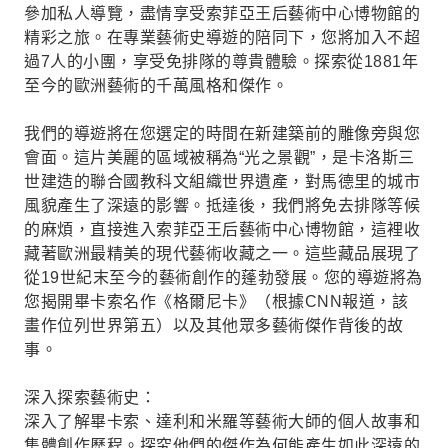
參加私人導覽，盡情享受索菲亞王后藝術中心博物館的
精彩之旅。在專業藝術史導遊的陪同下，您將加入不超
過7人的小團，享受免排隊的尊貴體驗。探索從1881年
至今的歐洲藝術的千萬風格和傑作。
我們的導遊將在您選定的時間在新建築前的雕像旁與您
會面。這片美麗的區域被稱為“光之景觀”，是卡洛斯三
世建造的聯合國教科文組織世界遺產，對馬德里的城市
風貌產生了深遠的影響。抵達後，我們將免去排隊等候
的麻煩，直接進入索菲亞王后藝術中心博物館，這裡收
藏著歐洲最精美的現代藝術收藏之一。這些藏品展現了
從19世紀末至今的藝術創作的蓬勃發展。您的導遊將為
您揭開畢卡索名作《格爾尼卡》（根據CNN報道，該
畫作位列世界第五）以及其他眾多藝術傑作背後的故
事。
深入探索藝術史：
深入了解畢卡索、達利和米羅等藝術大師的個人故事和
集體創作歷程。探究他們的傑作為何能產生如此深遠的