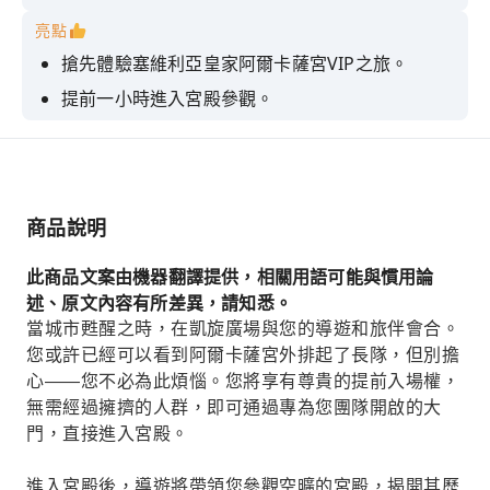
亮點
搶先體驗塞維利亞皇家阿爾卡薩宮VIP之旅。
提前一小時進入宮殿參觀。
避開人群，細細品味精美的細節。
清晨，在花園裡悠閒漫步。
探索這座宮殿在塞維利亞當地生活中的作用。
商品說明
此商品文案由機器翻譯提供，相關用語可能與慣用論
述、原文內容有所差異，請知悉。
當城市甦醒之時，在凱旋廣場與您的導遊和旅伴會合。
您或許已經可以看到阿爾卡薩宮外排起了長隊，但別擔
心——您不必為此煩惱。您將享有尊貴的提前入場權，
無需經過擁擠的人群，即可通過專為您團隊開啟的大
門，直接進入宮殿。
進入宮殿後，導遊將帶領您參觀空曠的宮殿，揭開其歷