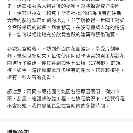
史、建築和著名人物背後的秘密。您將探索費迪南國
王、伊莎貝拉女王和克里斯多福·哥倫布為後者前往新
大陸的航行製定計劃的地方，並了解彼得一世國王對如
今宮殿格局的影響。您會發現，在沒有擁擠人群的情況
下，您可以輕鬆地充分欣賞宮殿的建築和藝術瑰寶。
參觀完宮殿後，不妨到外面的花園漫步，享受片刻寧
靜。幾個世紀以來，每位使用阿爾卡薩宮的君主都對花
園進行了擴建，使其達到如今七公頃（17英畝）的規
模。如今，這裡種植著許多稀有的樹木、花卉和植物，
還有一些友善的孔雀。
請注意：阿爾卡薩花園可能因各種原因關閉，例如下
雨、刮風、維護或修繕工程。在這種情況下，遊覽行程
不會縮短，我們會延長您在宮殿內的參觀時間。
購買須知