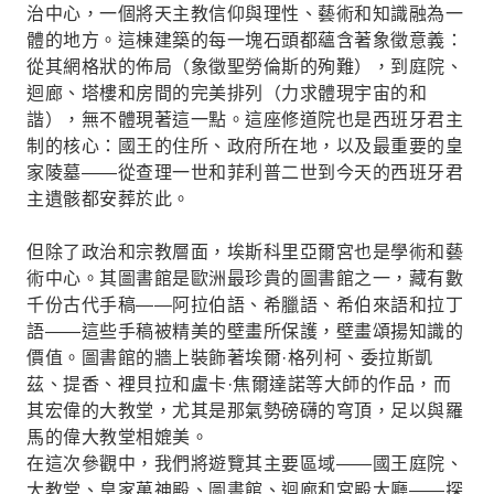
治中心，一個將天主教信仰與理性、藝術和知識融為一
體的地方。這棟建築的每一塊石頭都蘊含著象徵意義：
從其網格狀的佈局（象徵聖勞倫斯的殉難），到庭院、
迴廊、塔樓和房間的完美排列（力求體現宇宙的和
諧），無不體現著這一點。這座修道院也是西班牙君主
制的核心：國王的住所、政府所在地，以及最重要的皇
家陵墓——從查理一世和菲利普二世到今天的西班牙君
主遺骸都安葬於此。
但除了政治和宗教層面，埃斯科里亞爾宮也是學術和藝
術中心。其圖書館是歐洲最珍貴的圖書館之一，藏有數
千份古代手稿——阿拉伯語、希臘語、希伯來語和拉丁
語——這些手稿被精美的壁畫所保護，壁畫頌揚知識的
價值。圖書館的牆上裝飾著埃爾·格列柯、委拉斯凱
茲、提香、裡貝拉和盧卡·焦爾達諾等大師的作品，而
其宏偉的大教堂，尤其是那氣勢磅礴的穹頂，足以與羅
馬的偉大教堂相媲美。
在這次參觀中，我們將遊覽其主要區域——國王庭院、
大教堂、皇家萬神殿、圖書館、迴廊和宮殿大廳——探