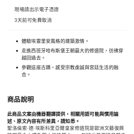
現場請出示電子憑證
3天前可免費取消
體驗埃雷里安風格的建築激情。
走進西班牙哈布斯堡王朝最大的修道院，彷彿穿
越回過去。
參觀這座古蹟，感受宗教虔誠與宮廷生活的融
合。
商品說明
此商品文案由機器翻譯提供，相關用語可能與慣用論
述、原文內容有所差異，請知悉。
聖洛倫索·德·埃斯科里亞爾皇家修道院是歐洲文藝復興