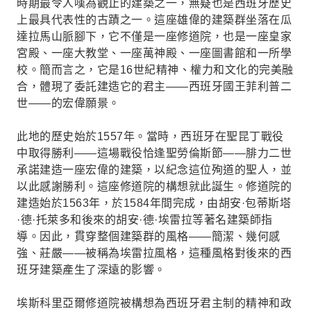
時期最令人嘆為觀止的建築之一，無疑也是西班牙歷史
上最具代表性的古蹟之一。這座雄偉的建築群坐落在瓜
達拉馬山脈腳下，它不僅是一座修道院，也是一座皇家
宮殿、一座大教堂、一座萬神殿、一座圖書館和一所學
校。簡而言之，它是16世紀精神、權力和文化的完美融
合，體現了委託建造它的君主——西班牙國王菲利普二
世——的宏偉願景。
此地的歷史始於1557年。當時，西班牙在聖昆丁戰役
中取得勝利——這場戰役恰逢聖勞倫斯節——腓力二世
承諾建造一座宏偉的建築，以紀念這位殉道的聖人，並
以此感謝勝利。這座修道院的構想就此誕生。修道院的
建造始於1563年，於1584年間完成，由胡安·包蒂斯塔
·德·托萊多和後來的胡安·德·埃雷拉等著名建築師指
導。因此，貫穿整個建築群的風格——簡潔、幾何感
強、莊嚴——被稱為埃雷拉風格，這種風格對後來的西
班牙建築產生了深遠的影響。
埃斯科里亞爾修道院被構想為西班牙君主制的精神和政