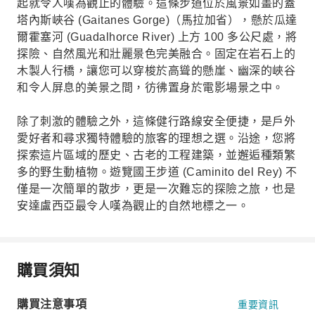
起就令人嘆為觀止的體驗。這條步道位於風景如畫的蓋
塔內斯峽谷 (Gaitanes Gorge)（馬拉加省），懸於瓜達
爾霍塞河 (Guadalhorce River) 上方 100 多公尺處，將
探險、自然風光和壯麗景色完美融合。固定在岩石上的
木製人行橋，讓您可以穿梭於高聳的懸崖、幽深的峽谷
和令人屏息的美景之間，彷彿置身於電影場景之中。
除了刺激的體驗之外，這條健行路線安全便捷，是戶外
愛好者和尋求獨特體驗的旅客的理想之選。沿途，您將
探索這片區域的歷史、古老的工程建築，並邂逅種類繁
多的野生動植物。遊覽國王步道 (Caminito del Rey) 不
僅是一次簡單的散步，更是一次難忘的探險之旅，也是
安達盧西亞最令人嘆為觀止的自然地標之一。
購買須知
購買注意事項
重要資訊