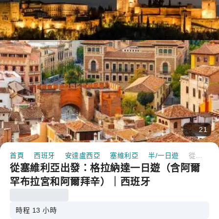
21
首頁
西班牙
安達盧西亞
塞維利亞
半/一日遊
從塞維利亞出發：格拉納達一日遊（含阿爾罕布拉宮和阿爾拜辛）｜西班牙
從塞維利亞出發：格拉納達一日遊（含阿爾
罕布拉宮和阿爾拜辛）｜西班牙
時程 13 小時