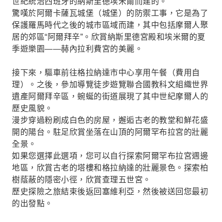
世紀統治西班牙的納斯里德埃米爾而建的。
驚嘆於阿爾卡薩瓦城堡（城堡）的防禦工事，它是為了
保護羅馬時代之後的城市區域而建，其中包括摩爾人聚
居的郊區“阿爾拜辛”。欣賞納斯里德宮殿和埃米爾的夏
季遊樂園——赫內拉利費宮的美麗。
接下來，驅車前往格拉納達市中心享用午餐（費用自
理）。之後，參加導覽徒步遊覽聯合國教科文組織世界
遺產阿爾拜辛區，蜿蜒的街道展現了其中世紀摩爾人的
歷史風貌。
漫步穿過粉刷成白色的房屋，邂逅古老的教堂和鮮花盛
開的陽台。駐足欣賞坐落在山頂的阿爾罕布拉宮的壯麗
全景。
如果您選擇此選項，您可以自行探索阿爾罕布拉宮週邊
地區，欣賞古老的塔樓和格拉納達的壯麗景色。探索柏
樹蔭蔽的隱密小徑，欣賞查理五世宮。
歷史探險之旅結束後返回塞維利亞，然後被送回您最初
的出發點。