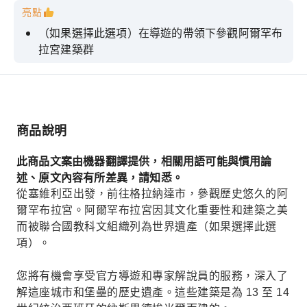
亮點
（如果選擇此選項）在導遊的帶領下參觀阿爾罕布
拉宮建築群
（如果選擇此選項）可免去前往阿爾罕布拉宮的漫
長排隊。
（如果選擇此選項）參觀阿爾拜辛古老的中世紀摩
爾人城區
商品說明
在赫雷斯品嚐優質酒窖的美酒
此商品文案由機器翻譯提供，相關用語可能與慣用論
述、原文內容有所差異，請知悉。
從塞維利亞出發，前往格拉納達市，參觀歷史悠久的阿
爾罕布拉宮。阿爾罕布拉宮因其文化重要性和建築之美
而被聯合國教科文組織列為世界遺產（如果選擇此選
項）。
您將有機會享受官方導遊和專家解說員的服務，深入了
解這座城市和堡壘的歷史遺產。這些建築是為 13 至 14