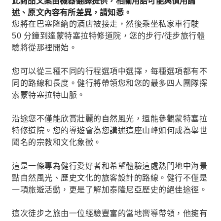
此商品文案由機器翻譯提供，相關用語可能與慣用論
述、原文內容有所差異，請知悉。
您將在巴塞隆納的酒店被接走，然後乘坐私家車行駛
50 分鐘到達蒙特塞拉特修道院，您的步行/徒步旅行體
驗將從那裡開始。
您可以從三種不同的行程選項中選擇，每種選項都有不
同的路線和長度。健行將帶領您和您的最多四人團隊探
索蒙特塞拉特山脈。
沿途您不僅能欣賞壯麗的自然風光，還能參觀蒙特塞拉
特修道院。您的導遊會為您講述這座山峰如何成為舉世
聞名的宗教和文化象徵。
這是一條專為健行愛好者和希望體驗這處熱門地中海景
點自然風光、歷史文化的旅客設計的路線。健行不僅是
一項旅遊活動，更是了解加泰隆尼亞歷史的絕佳途徑。
這次徒步之旅由一位經驗豐富的當地嚮導帶領，他擁有