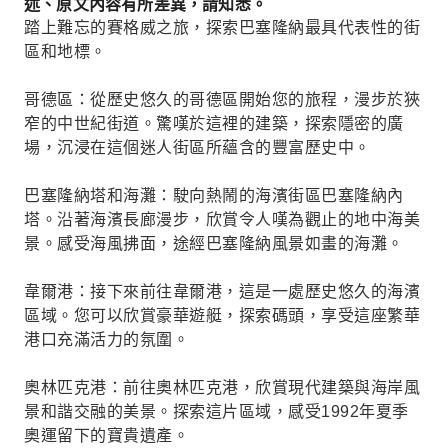
述、原文內容有所差異，請知悉。
踏上難忘的賽格威之旅，探索巴塞隆納最具代表性的街
區和地標。
哥德區：從歷史悠久的哥德區開始您的旅程，漫步於狹
窄的中世紀街道。驚嘆於這裡的建築，探索隱密的廣
場，沉浸在這個迷人街區所蘊含的豐富歷史中。
巴塞隆納塔和海灘：駛向熱鬧的海濱街區巴塞隆納內
塔。沿著海濱長廊漫步，欣賞令人嘆為觀止的地中海美
景。感受海風拂面，途經巴塞隆納風景如畫的海灘。
韋爾港：接下來前往韋爾港，這是一處歷史悠久的海濱
區域。您可以欣賞豪華遊艇，探索碼頭，享受這座繁華
港口充滿活力的氛圍。
奧林匹克港：前往奧林匹克港，欣賞現代建築與海岸風
景和諧交融的美景。探索這片區域，感受1992年夏季
奧運留下的寶貴遺產。