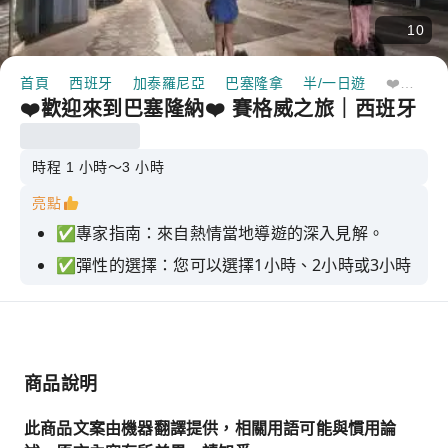
10
首頁
西班牙
加泰羅尼亞
巴塞隆拿
半/一日遊
❤️歡迎來到巴塞隆納❤️ 賽格威之旅｜西班牙
❤️歡迎來到巴塞隆納❤️ 賽格威之旅｜西班牙
時程 1 小時～3 小時
亮點
✅專家指南：來自熱情當地導遊的深入見解。
✅彈性的選擇：您可以選擇1小時、2小時或3小時
的遊覽行程，以適應您的時間安排。
✅行程安排全面：3 小時的旅程即可遊覽所有主要
景點。
✅頂級裝備：享受現代賽格威帶來的平穩騎乘體
商品說明
驗。
此商品文案由機器翻譯提供，相關用語可能與慣用論
✅安全第一：全面培訓，讓您安心探索。