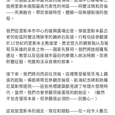
想一次體驗里斯本最完整的風情嗎？這個半日嘟嘟車之
旅將里斯本兩個最具代表性的地區——阿爾法瑪和貝倫
——完美融合，帶您穿越時空，體驗一段無縫銜接的旅
程。
我們從里斯本市中心的復興廣場出發，穿過里斯本最古
老的街區阿爾法瑪狹窄的鵝卵石街道。行程包括參觀建
於12世紀的里斯本主教座堂、歷史悠久的觀景點以及葡
萄牙英雄的安息之地——國家先賢祠。我們將途經羅馬
遺址、教堂以及這座城市最初的摩爾人統治時期，您將
聆聽征服、地震和法朵音樂的故事。
接下來，我們將向西前往貝倫，這裡曾是葡萄牙海上擴
張的起點。導遊將帶您參觀貝倫塔、航海紀念碑和熱羅
尼莫斯修道院——這些地標建築都見證了地理大發現時
代。當然，我們也會參觀貝倫蛋塔的創始店。 （雖然
不包含蛋塔本身，但參觀是必須的——別擔心。）
這就是里斯本的過去、現在和糕點——在一段令人難忘